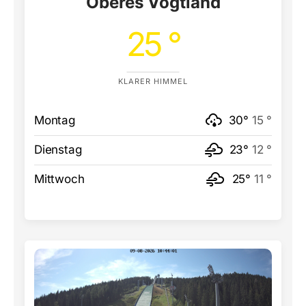
Oberes Vogtland
25 °
KLARER HIMMEL
Montag
30°
15 °
Dienstag
23°
12 °
Mittwoch
25°
11 °