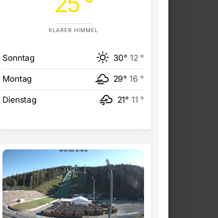
25 °
KLARER HIMMEL
Sonntag
30°
12 °
Montag
29°
16 °
Dienstag
21°
11 °