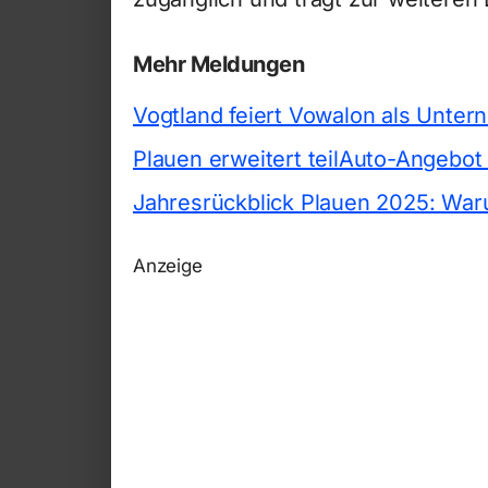
Mehr Meldungen
Vogtland feiert Vowalon als Unte
Plauen erweitert teilAuto-Angebot
Jahresrückblick Plauen 2025: War
Anzeige