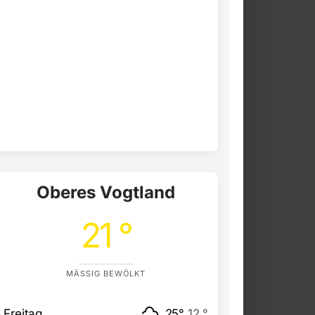
Oberes Vogtland
21 °
MÄSSIG BEWÖLKT
Freitag
25°
12 °