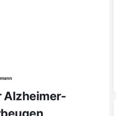
ßmann
r Alzheimer-
rbeugen