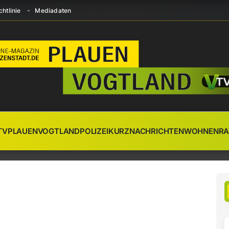
htlinie
Mediadaten
TV
PLAUEN
VOGTLAND
POLIZEI
KURZNACHRICHTEN
WOHNEN
RA