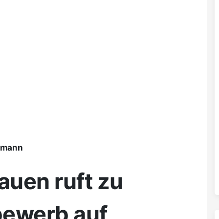
ßmann
auen ruft zu
bewerb auf