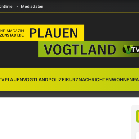
htlinie
Mediadaten
TV
PLAUEN
VOGTLAND
POLIZEI
KURZNACHRICHTEN
WOHNEN
RA