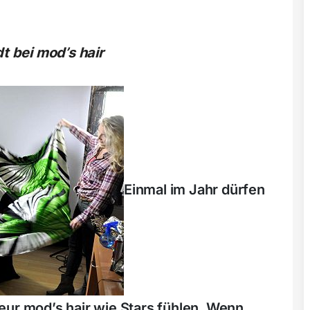
dt bei mod’s hair
Einmal im Jahr dürfen
eur mod’s hair wie Stars fühlen. Wenn