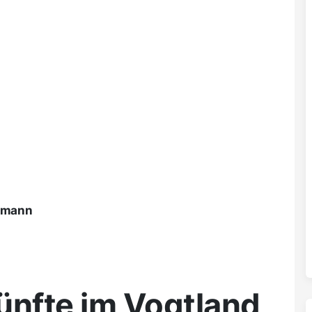
ßmann
ünfte im Vogtland