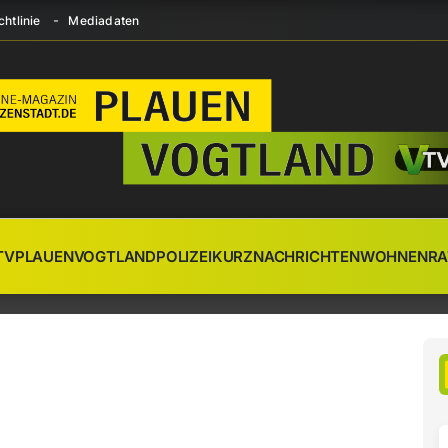
htlinie
Mediadaten
TV
PLAUEN
VOGTLAND
POLIZEI
KURZNACHRICHTEN
WOHNEN
RA