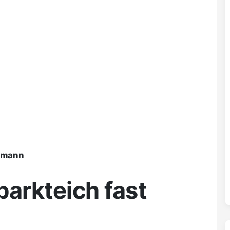
ßmann
parkteich fast