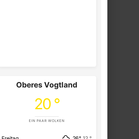
Oberes Vogtland
20 °
EIN PAAR WOLKEN
Freitag
26°
12 °