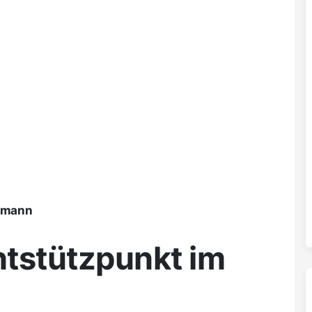
ßmann
ntstützpunkt im