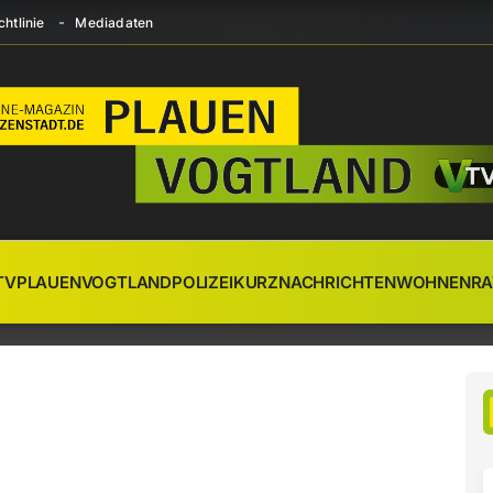
htlinie
Mediadaten
TV
PLAUEN
VOGTLAND
POLIZEI
KURZNACHRICHTEN
WOHNEN
RA