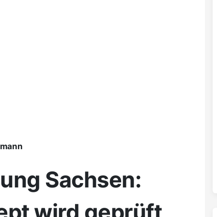
ßmann
lung Sachsen:
ept wird geprüft