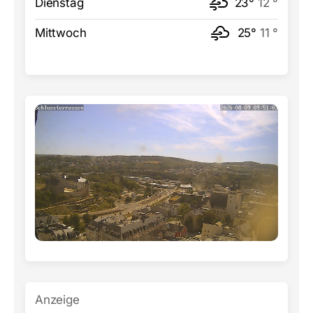
Dienstag
23°
12 °
Mittwoch
25°
11 °
Anzeige