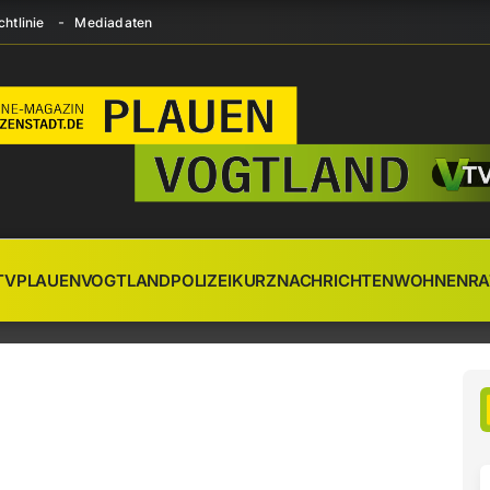
htlinie
Mediadaten
TV
PLAUEN
VOGTLAND
POLIZEI
KURZNACHRICHTEN
WOHNEN
RA