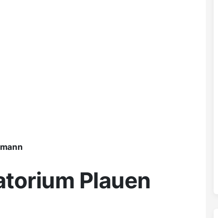
ßmann
atorium Plauen