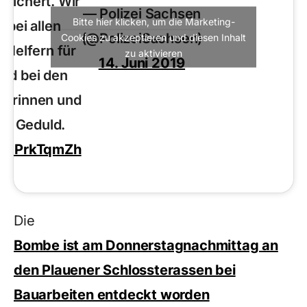
esichert. Wir
— Polizei Sachsen
Bitte hier klicken, um die Marketing-
 bei allen
(@PolizeiSachsen)
Cookies zu akzeptieren und diesen Inhalt
 Helfern für
zu aktivieren
14. Juni 2019
und bei den
gerinnen und
hre Geduld.
m/xcPrkTqmZh
Die
Bombe ist am Donnerstagnachmittag an
den Plauener Schlossterassen bei
Bauarbeiten entdeckt worden