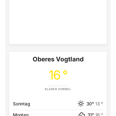
Oberes Vogtland
16 °
KLARER HIMMEL
Sonntag
30°
13 °
Montag
31°
16 °