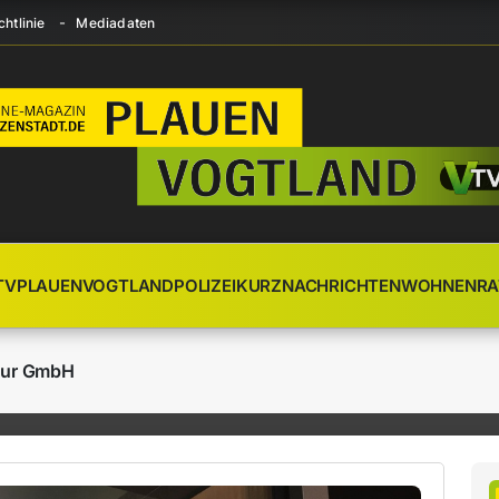
htlinie
Mediadaten
TV
PLAUEN
VOGTLAND
POLIZEI
KURZNACHRICHTEN
WOHNEN
RA
tur GmbH