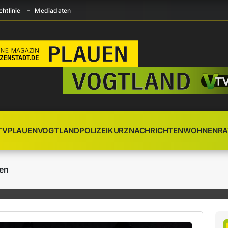
htlinie
Mediadaten
TV
PLAUEN
VOGTLAND
POLIZEI
KURZNACHRICHTEN
WOHNEN
RA
en