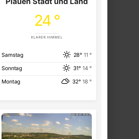
Plauen Stadt und Land
24 °
KLARER HIMMEL
Samstag
28°
11 °
Sonntag
31°
14 °
Montag
32°
18 °