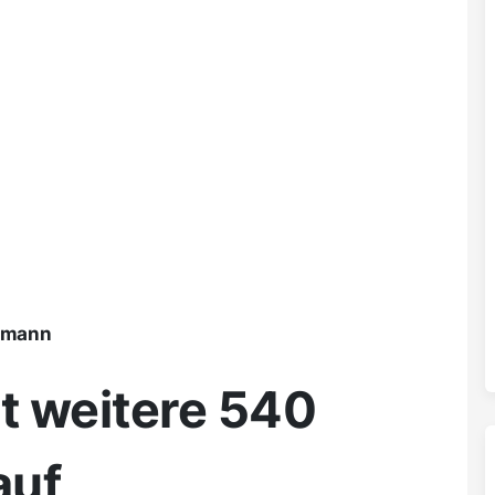
ßmann
t weitere 540
auf