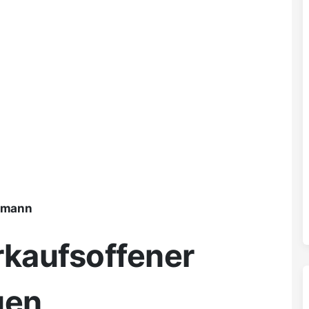
ßmann
rkaufsoffener
uen