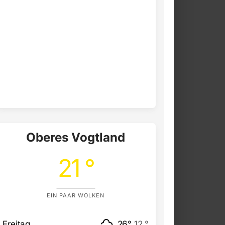
Oberes Vogtland
21 °
EIN PAAR WOLKEN
Freitag
26°
12 °