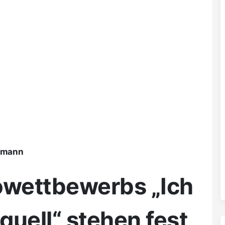
ßmann
owettbewerbs „Ich
quell“ stehen fest