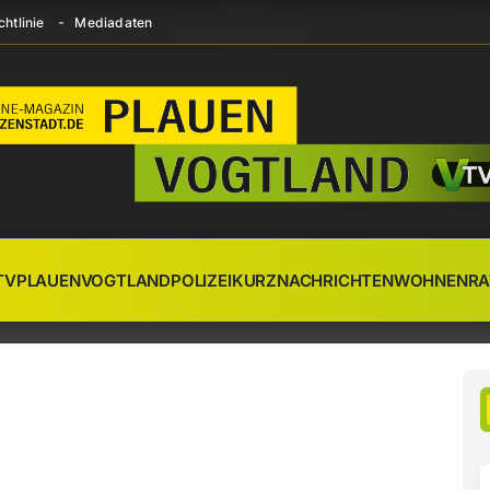
htlinie
Mediadaten
TV
PLAUEN
VOGTLAND
POLIZEI
KURZNACHRICHTEN
WOHNEN
RA