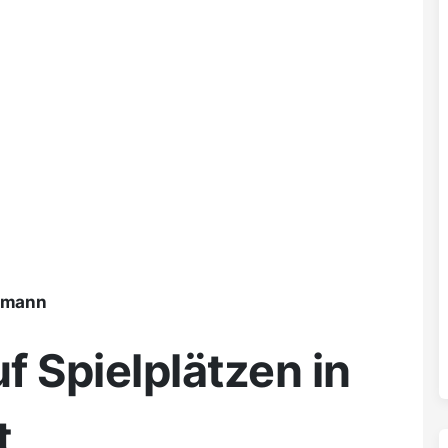
ßmann
f Spielplätzen in
t