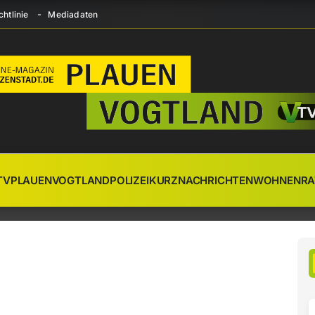
htlinie
Mediadaten
TV
PLAUEN
VOGTLAND
POLIZEI
KURZNACHRICHTEN
WOHNEN
RA