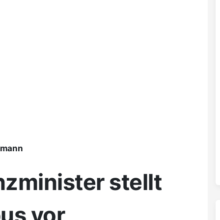
ßmann
zminister stellt
us vor