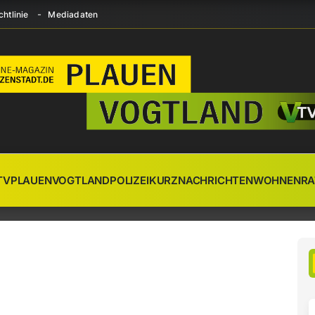
htlinie
Mediadaten
TV
PLAUEN
VOGTLAND
POLIZEI
KURZNACHRICHTEN
WOHNEN
RA