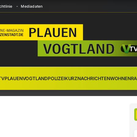
htlinie
Mediadaten
TV
PLAUEN
VOGTLAND
POLIZEI
KURZNACHRICHTEN
WOHNEN
RA