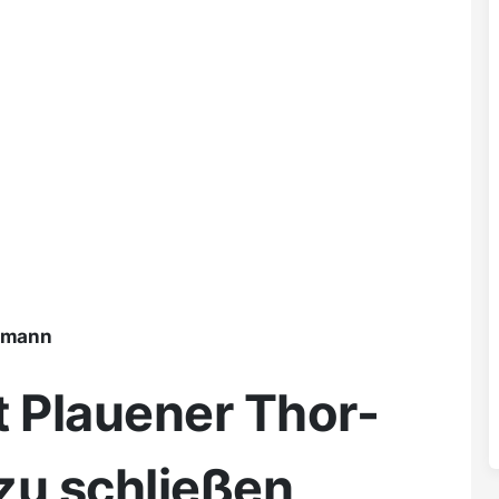
ßmann
rt Plauener Thor-
zu schließen