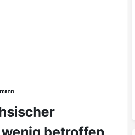
ßmann
hsischer
 wenig betroffen