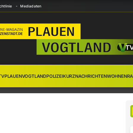
htlinie
Mediadaten
TV
PLAUEN
VOGTLAND
POLIZEI
KURZNACHRICHTEN
WOHNEN
RA