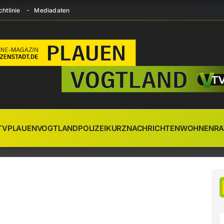
htlinie
Mediadaten
TV
PLAUEN
VOGTLAND
POLIZEI
KURZNACHRICHTEN
WOHNEN
RA