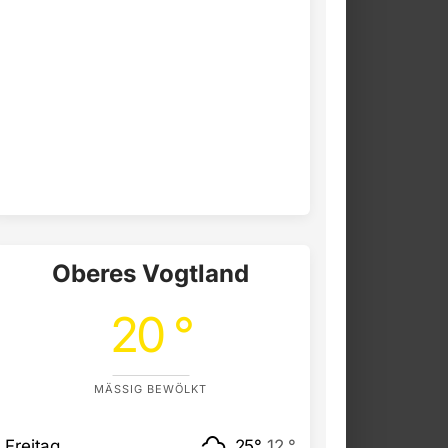
Oberes Vogtland
20 °
MÄSSIG BEWÖLKT
Freitag
25°
12 °