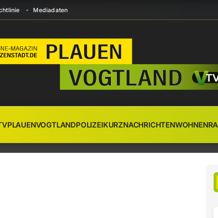
htlinie
Mediadaten
TV
PLAUEN
VOGTLAND
POLIZEI
KURZNACHRICHTEN
WOHNEN
RA