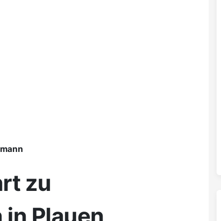
ßmann
rt zu
 in Plauen