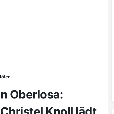
Höfer
n Oberlosa:
Christel Knoll lädt