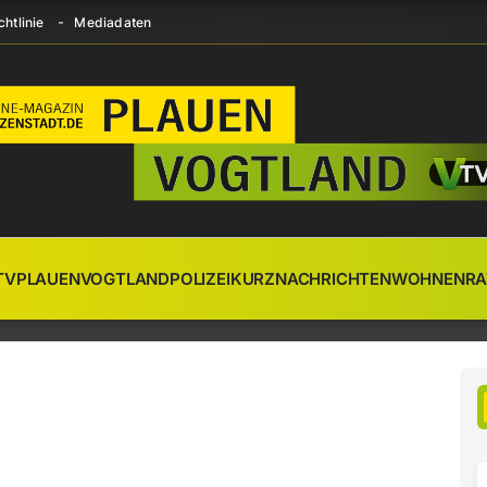
htlinie
Mediadaten
TV
PLAUEN
VOGTLAND
POLIZEI
KURZNACHRICHTEN
WOHNEN
RA