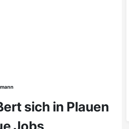
ßmann
ert sich in Plauen
ue Jobs