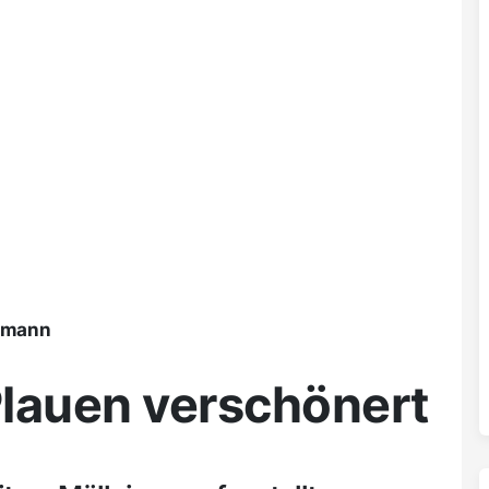
ßmann
 Plauen verschönert