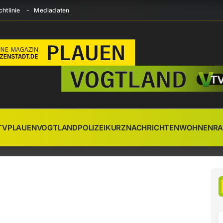
htlinie
Mediadaten
TV
PLAUEN
VOGTLAND
POLIZEI
KURZNACHRICHTEN
WOHNEN
RA