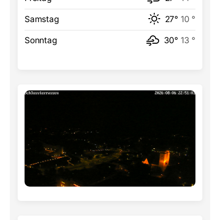
Samstag
27°
10 °
Sonntag
30°
13 °