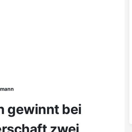
ßmann
n gewinnt bei
rschaft zwei