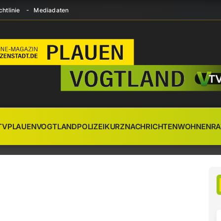
htlinie
Mediadaten
TV
PLAUEN
VOGTLAND
POLIZEI
KURZNACHRICHTEN
WOHNEN
RA