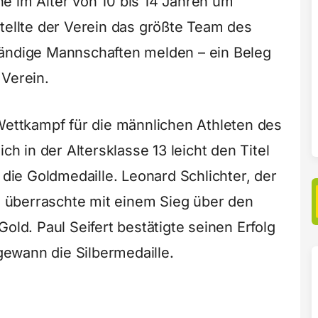
e im Alter von 10 bis 14 Jahren um
stellte der Verein das größte Team des
tändige Mannschaften melden – ein Beleg
 Verein.
 Wettkampf für die männlichen Athleten des
ch in der Altersklasse 13 leicht den Titel
ie Goldmedaille. Leonard Schlichter, der
t, überraschte mit einem Sieg über den
old. Paul Seifert bestätigte seinen Erfolg
ewann die Silbermedaille.