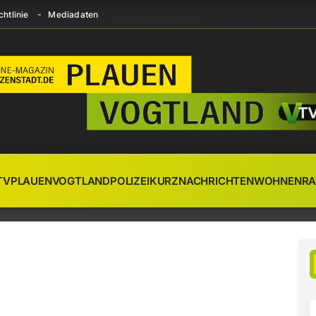
htlinie
Mediadaten
TV
PLAUEN
VOGTLAND
POLIZEI
KURZNACHRICHTEN
WOHNEN
RA