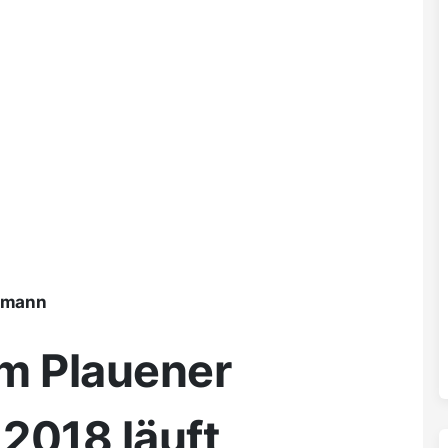
ßmann
m Plauener
2018 läuft