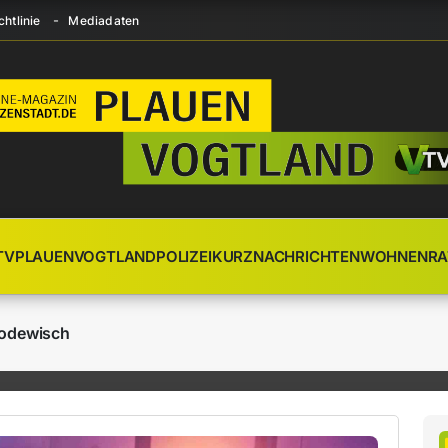
htlinie
Mediadaten
TV
PLAUEN
VOGTLAND
POLIZEI
KURZNACHRICHTEN
WOHNEN
RA
Rodewisch