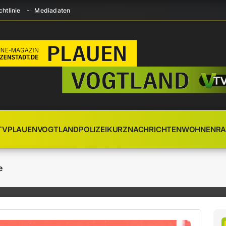
htlinie
Mediadaten
TV
PLAUEN
VOGTLAND
POLIZEI
KURZNACHRICHTEN
WOHNEN
RA
e