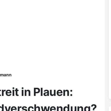
ßmann
eit in Plauen:
ldverschwendung?